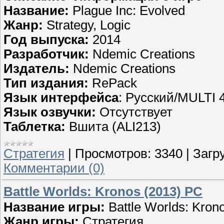
Название:
Plague Inc: Evolved
Жанр:
Strategy, Logic
Год выпуска:
2014
Разработчик:
Ndemic Creations
Издатель:
Ndemic Creations
Тип издания:
RePack
Язык интерфейса
: Русский/MULTI 
Язык озвучки:
Отсутствует
Таблетка:
Вшита (ALI213)
Стратегия
|
Просмотров:
3340
|
Загру
Комментарии (0)
Battle Worlds: Kronos (2013) PC
Название игры:
Battle Worlds: Kron
Жанр игры:
Стратегия