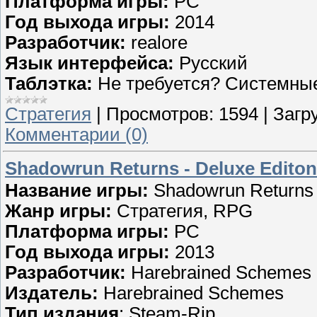
Платформа игры:
PC
Год выхода игры:
2014
Разработчик:
realore
Язык интерфейса:
Русский
Таблэтка:
Не требуется? Системны
Стратегия
|
Просмотров:
1594
|
Загру
Комментарии (0)
Shadowrun Returns - Deluxe Editon
Название игры:
Shadowrun Returns 
Жанр игры:
Стратегия, RPG
Платформа игры:
PC
Год выхода игры:
2013
Разработчик:
Harebrained Schemes
Издатель:
Harebrained Schemes
Тип издания
: Steam-Rip