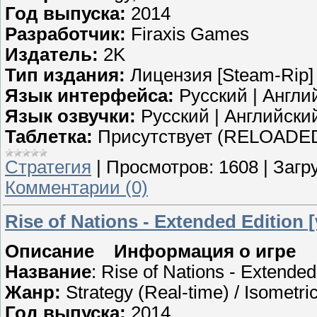
Год выпуска:
2014
Разработчик:
Firaxis Games
Издатель:
2K
Тип издания:
Лицензия [Steam-Rip]
Язык интерфейса:
Русский | Англи
Язык озвучки:
Русский | Английски
Таблетка:
Присутствует (RELOADE
Стратегия
|
Просмотров:
1608
|
Загру
Комментарии (0)
Rise of Nations - Extended Edition 
Описание Информация о игре
Название
: Rise of Nations - Extended
Жанр:
Strategy (Real-time) / Isometri
Год выпуска:
2014