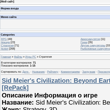
[
Мой сайт
]
Форма входа
Меню сайта
Categories
RPG
[49]
Авиосимулятор
[11]
Аркада
[23]
Гонки
[35]
Стратегия
[71]
Другие симуляторы
[33
Action
[268]
Рыболовные сымулят
Главная
»
Файлы
»
Игры РС
» Стратегия
В категории материалов
:
71
Показано материалов
:
1-15
Сортировать по
:
Дате
·
Названию
·
Рейтингу
·
Комментариям
·
Загрузкам
·
Просмот
Sid Meier's Civilization: Beyond Ea
[RePack]
Описание Информация о игре
Название:
Sid Meier's Civilization: B
Жанр:
Strategy, 3D