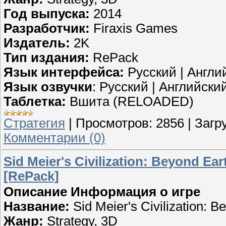
Год выпуска:
2014
Разработчик:
Firaxis Games
Издатель:
2K
Тип издания:
RePack
Язык интерфейса:
Русский | Англи
Язык озвучки
: Русский | Английски
Таблетка:
Вшита (RELOADED)
Стратегия
|
Просмотров:
2856
|
Загру
Комментарии (0)
Sid Meier's Civilization: Beyond Ea
[RePack]
Описание
Информация о игре
Название:
Sid Meier's Civilization: B
Жанр:
Strategy, 3D