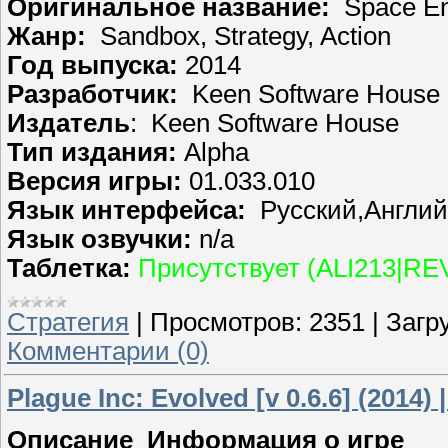
Оригинальное название:
Space En
Жанр:
Sandbox, Strategy, Action
Год выпуска:
2014
Разработчик:
Keen Software House
Издатель
: Keen Software House
Тип издания:
Alpha
Версия игры:
01.033.010
Язык интерфейса:
Русский,Англий
Язык озвучки:
n/a
Таблетка:
Присутствует (ALI213|RE
Стратегия
|
Просмотров:
2351
|
Загру
Комментарии (0)
Plague Inc: Evolved [v 0.6.6] (2014
Описание Информация о игре