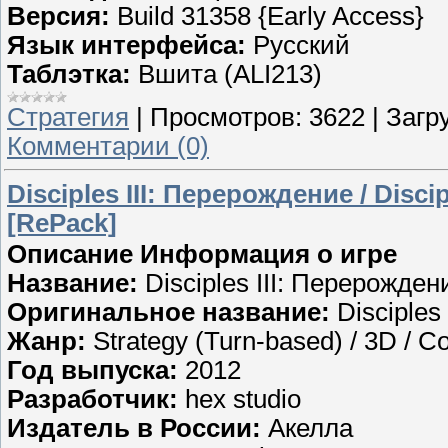
Версия:
Build 31358 {Early Access}
Язык интерфейса:
Русский
Таблэтка:
Вшита (ALI213)
Стратегия
|
Просмотров:
3622
|
Загру
Комментарии (0)
Disciples III: Перерождение / Discip
[RePack]
Описание
Информация о игре
Название:
Disciples III: Перерожден
Оригинальное название:
Disciples 
Жанр:
Strategy (Turn-based) / 3D / C
Год выпуска:
2012
Разработчик:
hex studio
Издатель в России:
Акелла