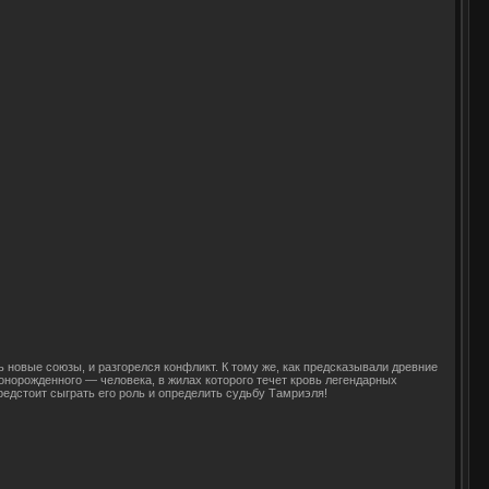
 новые союзы, и разгорелся конфликт. К тому же, как предсказывали древние
онорожденного — человека, в жилах которого течет кровь легендарных
редстоит сыграть его роль и определить судьбу Тамриэля!