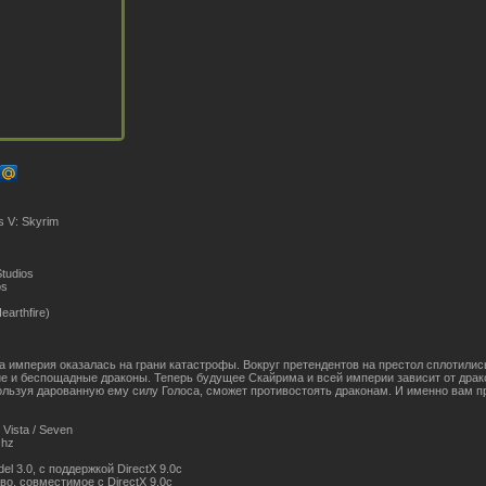
s V: Skyrim
tudios
os
earthfire)
 империя оказалась на грани катастрофы. Вокруг претендентов на престол сплотились
ие и беспощадные драконы. Теперь будущее Скайрима и всей империи зависит от драк
пользуя дарованную ему силу Голоса, сможет противостоять драконам. И именно вам п
Vista / Seven
Ghz
l 3.0, c поддержкой DirectX 9.0c
во, совместимое с DirectX 9.0с