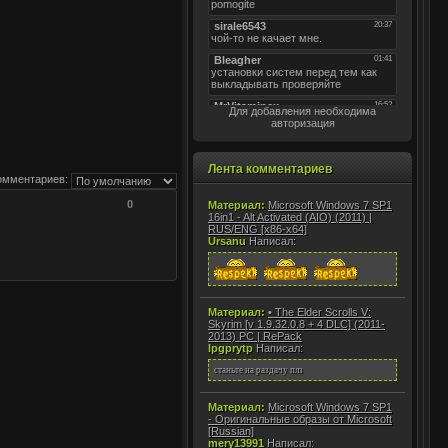
Для добавления необходима
авторизация
Лента комментариев
омментариев:
0
Материал:
Microsoft Windows 7 SP1
16in1 - Alt Activated (AIO) (2011) |
RUS/ENG [x86-x64]
Ursanu
Написал:
Материал:
• The Elder Scrolls V:
Skyrim [v 1.9.32.0.8 + 4 DLC] (2011-
2013) PC | RePack
lpgprytp
Написал:
станьте на раздачу плз
Материал:
Microsoft Windows 7 SP1
- Оригинальные образы от Microsoft
[Russian]
mery13991
Написал: