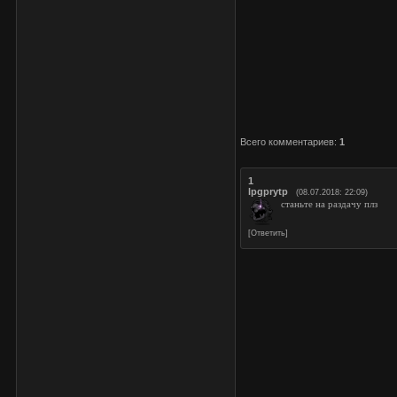
Всего комментариев
:
1
1
lpgprytp
(08.07.2018: 22:09)
станьте на раздачу плз
[
Ответить
]