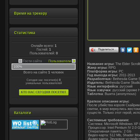
Время на трекеру
Статистика
Онлайн всего:
1
Гостей:
1
Поделиться…
Пользователей:
0
Гости сайта
Пользователи
Название игры:
The Elder Scroll
100%
Жанр игры:
RPG
Платформа игры
: PC
Всего на сайте
1
человек
Год выхода игры:
2011-2013
Разработчик:
Bethesda Game S
Сегодня нас посетил(о)
0
Издатель:
Bethesda Game Studi
уникальных пользователей
Язык интерфейса
: русский
Язык озвучки
: русский (кроме H
КТО НАС СЕГОДНЯ ПОСЕТИЛ
Таблэтка
: Вшита (anonymous)
Краткое описание игры:
После убийства короля Скайрима
свитки, в мир вернулись жесток
Каталоги
существ. Только этот герой, ис
Системные требования:
Система: Microsoft Windows XP / 
Процессор: Intel Pentium IV 2.0 
Оперативная память: 2 Gb
Видео-карта: 512 Mb, Shader Mode
Аудио-карта: Звуковое устройст