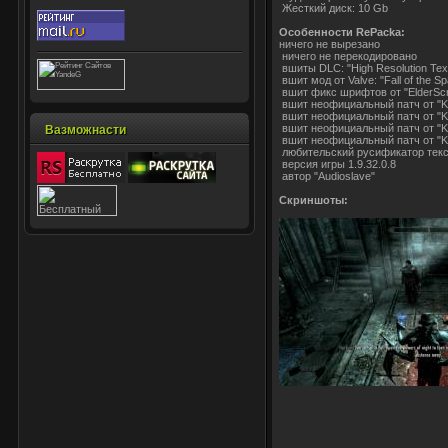
Жесткий диск: 10 Gb
Особенности RePacka:
ничего не вырезано
ничего не перекодировано
вшиты DLC: "High Resolution Text
вшит мод от Valve: "Fall of the Sp
вшит фикс шрифтов от "ElderScro
вшит неофициальный патч от "Kiva
вшит неофициальный патч от "Kiva
вшит неофициальный патч от "Kivan
Вазможнасти
вшит неофициальный патч от "Kiva
любительский русификатор текста о
версия игры 1.9.32.0.8
автор "Audioslave"
Скриншоты: