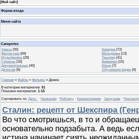
[
Мой сайт
]
Форма входа
Меню сайта
Categories
Ужасы
[35]
Комедиа
[72]
Фантастика
[58]
Мелодрама
[13]
Мультфилмы
[28]
Трыллер
[41]
Сериалы
[16]
Криминал
[15]
Документальные
[40]
Юмор
[7]
Детектив
[6]
Обучающее видео
[6]
Главная
»
Файлы
»
Фильмы
» Драма
В категории материалов
:
51
Показано материалов
:
1-15
Сортировать по
:
Дате
·
Названию
·
Рейтингу
·
Комментариям
·
Загрузкам
·
Просмот
Сталин: рецепт от Шекспира (Генр
Во что смотришься, в то и обращае
основательно подзабыта. А ведь ес
истина начинает сиять неожиданны