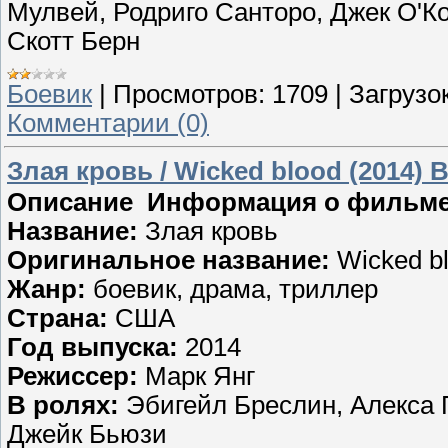
Мулвей, Родриго Санторо, Джек О'К
Скотт Берн
Боевик
|
Просмотров:
1709
|
Загрузок
Комментарии (0)
Злая кровь / Wicked blood (2014) 
Описание Информация о фильм
Название:
Злая кровь
Оригинальное название:
Wicked b
Жанр:
боевик, драма, триллер
Страна:
США
Год выпуска:
2014
Режиссер:
Марк Янг
В ролях:
Эбигейл Бреслин, Алекса
Джейк Бьюзи