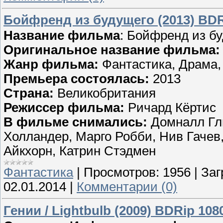
Бойфренд из будущего (2013) BD
Название фильма
: Бойфренд из б
Оригинальное название фильма:
Жанр фильма:
Фантастика, Драма,
Премьера состоялась:
2013
Страна:
Великобритания
Режиссер фильма:
Ричард Кёртис
В фильме снимались:
Домналл Гли
Холландер, Марго Робби, Нив Гачев
Айкхорн, Катрин Стэдмен
Фантастика
|
Просмотров:
1956
|
Заг
02.01.2014
|
Комментарии (0)
Гении / Lightbulb (2009) BDRip 108