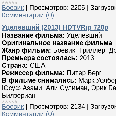
Боевик
|
Просмотров:
2205
|
Загрузок
Комментарии (0)
Уцелевший (2013) HDTVRip 720p
Название фильма:
Уцелевший
Оригинальное название фильма
:
Жанр фильма:
Боевик, Триллер, Д
Премьера состоялась:
2013
Страна:
США
Режиссер фильма:
Питер Берг
В фильме снимались:
Марк Уолбер
Юсуф Азами, Али Сулиман, Эрик Бан
Билзериан
Боевик
|
Просмотров:
2134
|
Загрузок
Комментарии (0)