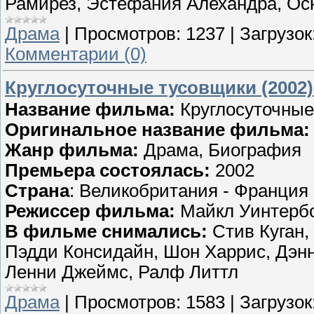
Рамирез, Эстефания Алехандра, Оск
Драма
|
Просмотров:
1237
|
Загрузок
Комментарии (0)
Круглосуточные тусовщики (2002
Название фильма:
Круглосуточные
Оригинальное название фильма:
Жанр фильма:
Драма, Биография
Премьера состоялась:
2002
Страна
: Великобритания - Франция
Режиссер фильма:
Майкл Уинтерб
В фильме снимались:
Стив Куган,
Пэдди Консидайн, Шон Харрис, Дэнн
Ленни Джеймс, Ралф Литтл
Драма
|
Просмотров:
1583
|
Загрузок