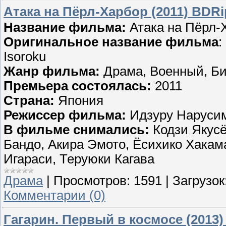
Атака на Пёрл-Харбор (2011) BDRi
Название фильма:
Атака на Пёрл-
Оригинальное название фильма
:
Isoroku
Жанр фильма:
Драма, Военный, Б
Премьера состоялась:
2011
Страна:
Япония
Режиссер фильма:
Идзуру Наруси
В фильме снимались:
Кодзи Якусё
Бандо, Акира Эмото, Ёсихико Хакам
Игараси, Теруюки Кагава
Драма
|
Просмотров:
1591
|
Загрузок
Комментарии (0)
Гагарин. Первый в космосе (2013)