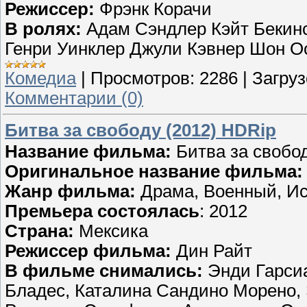
Режиссер:
Фрэнк Корачи
В ролях:
Адам Сэндлер Кэйт Бекин
Генри Уинклер Джули Кэвнер Шон О
Комедиа
|
Просмотров:
2286
|
Загруз
Комментарии (0)
Битва за свободу (2012) HDRip
Название фильма:
Битва за свобо
Оригинальное название фильма
Жанр фильма:
Драма, Военный, И
Премьера состоялась
: 2012
Страна:
Мексика
Режиссер фильма:
Дин Райт
В фильме снимались:
Энди Гарсиа
Бладес, Каталина Сандино Морено, 