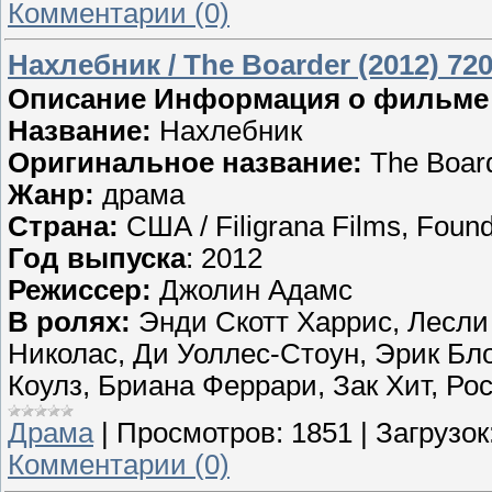
Комментарии (0)
Нахлебник / The Boarder (2012) 7
Описание Информация о фильме
Название:
Нахлебник
Оригинальное название:
The Boar
Жанр:
драма
Страна:
США / Filigrana Films, Found
Год выпуска
: 2012
Режиссер:
Джолин Адамс
В ролях:
Энди Скотт Харрис, Лесли
Николас, Ди Уоллес-Стоун, Эрик Бл
Коулз, Бриана Феррари, Зак Хит, Ро
Драма
|
Просмотров:
1851
|
Загрузок
Комментарии (0)