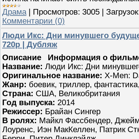
Драма
|
Просмотров:
3005
|
Загрузок
Комментарии (0)
Люди Икс: Дни минувшего будущего 
720p | Дубляж
Описание Информация о фильм
Название:
Люди Икс: Дни минувшег
Оригинальное название:
X-Men: Da
Жанр:
боевик, триллер, фантастика
Страна:
США, Великобритания
Год выпуска:
2014
Режиссер:
Брайан Сингер
В ролях:
Майкл Фассбендер, Джейм
Лоуренс, Иэн МакКеллен, Патрик Ст
Берри, Питер Динклэйдж