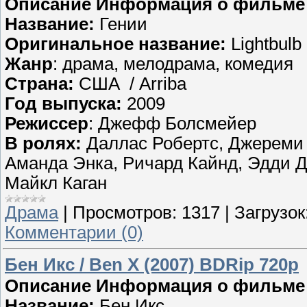
Описание Информация о фильме
Название:
Гении
Оригинальное название:
Lightbulb
Жанр
: драма, мелодрама, комедия
Страна:
США / Arriba
Год выпуска:
2009
Режиссер
: Джефф Болсмейер
В ролях:
Даллас Робертс, Джереми 
Аманда Энка, Ричард Кайнд, Эдди Д
Майкл Каган
Драма
|
Просмотров:
1317
|
Загрузок
Комментарии (0)
Бен Икс / Ben X (2007) BDRip 720p
Описание Информация о фильме
Название:
Бен Икс