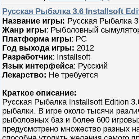
Русская Рыбалка 3.6 Installsoft Edi
Название игры:
Русская Рыбалка 3.6 
Жанр игры
: Рыболовный сымулято
Платформа игры
: PC
Год выхода игры:
2012
Разработчик
: Installsoft
Язык интерфейса
: Русский
Лекарство:
Не требуется
Краткое описание:
Русская Рыбалка Installsoft Edition
рыбалки. В игре около тысячи разл
рыболовных баз и более 600 игровы
предусмотрено множество разных наж
способна утолить желания самого п