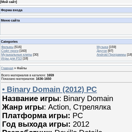
[
Мой сайт
]
Форма входа
Меню сайта
Categories
Фильмы
[516]
Музыка
[159]
Софт проги
[160]
Другое
[97]
Музыкальные клипы
[30]
Аndroid Программы
[18
Игры для PS3
[18]
Главная
»
Файлы
Всего материалов в каталоге
:
1659
Показано материалов
:
1636-1650
• Binary Domain (2012) PC
Название игры
: Binary Domain
Жанр игры
: Action, Стрелялка
Платформа игры:
PC
Год выхода игры:
2012