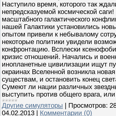
Наступило время, которого так ждал
непредсказуемой космической саги!
масштабного галактического конфли
нашей Галактики установились новые
опытом привели к небывалому сотру
некоторые политики увидели возмож
конфронтацию. Всплески ксенофобии
кризис отношений. Начались и воен
инопланетные цивилизации ищут пут
окраинах Вселенной возникла новая
существам, и остановить конец све
Сумеют ли нации различных звездн
выступить против общего врага, или
Другие симуляторы
|
Просмотров:
2
04.02.2013
|
Комментарии (0)