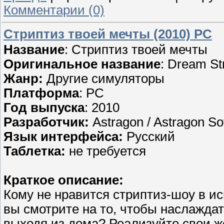
Комментарии (0)
Стриптиз твоей мечты (2010) PC
Название
: Стриптиз твоей мечты
Оригинальное название
: Dream St
Жанр:
Другие симуляторы
Платформа
: PC
Год выпуска
: 2010
Разработчик:
Astragon / Astragon S
Язык интерфейса:
Русский
Таблетка:
не требуется
Краткое описание:
Кому не нравится стриптиз-шоу в и
вы смотрите на то, чтобы наслажда
выходя из дома? Реализуйте свои ж