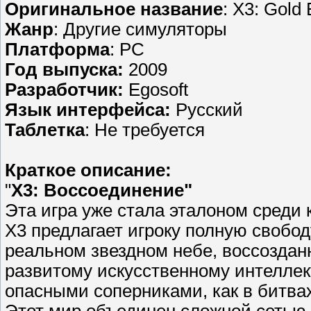
Оригинальное название
: X3: Gold 
Жанр
: Другие симуляторы
Платформа
: PC
Год выпуска:
2009
Разработчик:
Egosoft
Язык интерфейса:
Русский
Таблетка
: Не требуется
Краткое описание:
"
Х3: Воссоединение"
Эта игра уже стала эталоном среди
X3 предлагает игроку полную свобо
реальном звездном небе, воссозда
развитому искусственному интеллек
опасными соперниками, как в битвах,