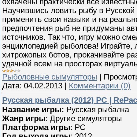
охвачены практически все известны
Научившись ловить рыбу в Русской 
применить свои навыки и на реальн
предпочтения рыб не придуманы авт
источников. Так что, игру можно см
энциклопедией рыболова! Играйте, 
хитрожопых ботов, прокачивайте раз
удачной всем на просторах виртуал
Рыболовные сымуляторы
|
Просмот
Дата:
04.02.2013
|
Комментарии (0)
Русская рыбалка (2012) PC | RePa
Название игры:
Русская рыбалка
Жанр игры
: Другие симуляторы
Платформа игры
: PC
Год выхода игры
: 2012